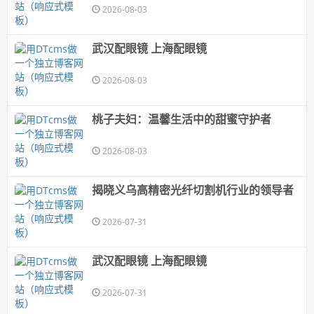
2026-08-03
武汉配眼镜 上海配眼镜
2026-08-03
桃子夫妇：温馨生活中的甜蜜守护者
2026-08-03
揭晓义乌高精密光纤切割机行业的领导者
2026-07-31
武汉配眼镜 上海配眼镜
2026-07-31