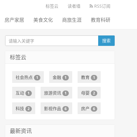
标签云
读者墙
RSS订阅
房产家居
美食文化
商旅生涯
教育科研
搜索
标签云
社会热点
金融
教育
1
1
1
互动
旅游资讯
母婴
1
1
2
科技
影视作品
房产
2
6
6
最新资讯