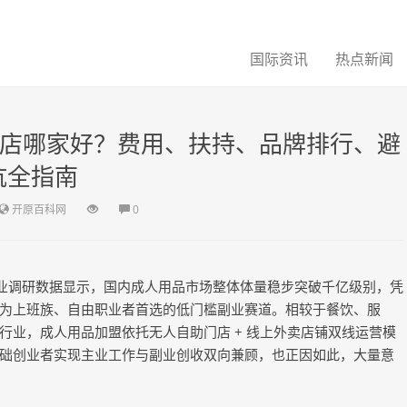
国际资讯
热点新闻
品店哪家好？费用、扶持、品牌排行、避
坑全指南
开原百科网
0
行业调研数据显示，国内成人用品市场整体体量稳步突破千亿级别，凭
为上班族、自由职业者首选的低门槛副业赛道。相较于餐饮、服
行业，成人用品加盟依托无人自助门店 + 线上外卖店铺双线运营模
础创业者实现主业工作与副业创收双向兼顾，也正因如此，大量意