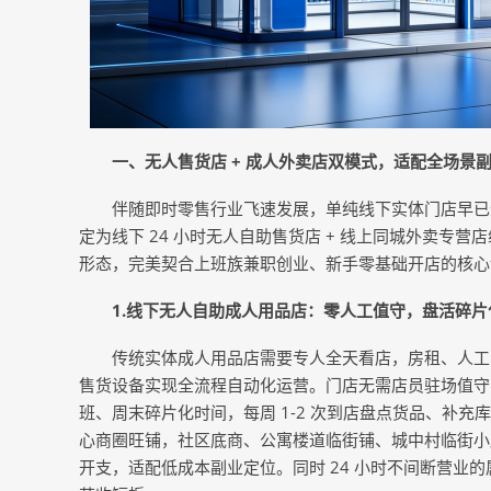
一、无人售货店 + 成人外卖店双模式，适配全场景
伴随即时零售行业飞速发展，单纯线下实体门店早已无
定为线下 24 小时无人自助售货店 + 线上同城外卖
形态，完美契合上班族兼职创业、新手零基础开店的核心诉
1.
线下无人自助成人用品店：零人工值守，盘活碎片
传统实体成人用品店需要专人全天看店，房租、人工
售货设备实现全流程自动化运营。门店无需店员驻场值守
班、周末碎片化时间，每周 1-2 次到店盘点货品、补
心商圈旺铺，社区底商、公寓楼道临街铺、城中村临街小店
开支，适配低成本副业定位。同时 24 小时不间断营业