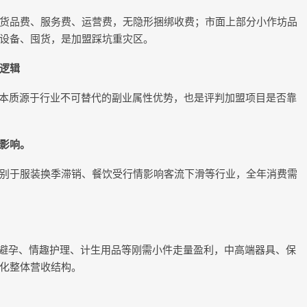
货品费、服务费、运营费，无隐形捆绑收费；市面上部分小作坊品
设备、囤货，是加盟踩坑重灾区。
逻辑
道，本质源于行业不可替代的副业属性优势，也是评判加盟项目是否靠
影响。
别于服装换季滞销、餐饮受行情影响客流下滑等行业，全年消费需
区间，避孕、情趣护理、计生用品等刚需小件走量盈利，中高端器具、保
化整体营收结构。