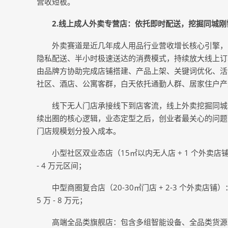
营收短板。
2.
线上成人外卖专营店：依托即时配送，挖掘同城刚
外卖赛道是近几年成人用品行业营收增长核心引擎，当
隐私配送、半小时极速送达的消费模式，持续放大线上订
由品牌方协助完成店铺搭建、产品上架、关键词优化、活动
社区、酒店、公寓客群，白天依托通勤人群、居家住户产
线下无人门店承接线下到店客流，线上外卖挖掘同城
续出圈的核心逻辑，业态定型之后，创业者最关心的问题自
门店规模划分投入成本。
小型社区双业态店（15㎡以内无人店 + 1 个外卖店铺
- 4 万元区间；
中型商圈复合店（20-30㎡门店 + 2-3 个外卖店铺
5 万 - 8 万元；
高端全品类旗舰店：包含多组智能设备、全品类货源、