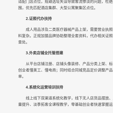
适配门店点位，规避选址失误导致客流惨淡的问题，杜绝
围，优先匹配酒店集群、大型公寓聚集区点位。
2.
证照代办扶持
成人用品涉及二类医疗器械产品上架，需要营业执照
料复杂。正规加盟品牌协助整理全套资料，代办相关证照
查处。
3.
外卖店铺全托管搭建
从平台店铺注册、店铺头像装修、产品分类上架、标
创业者懂美工、懂电商；同时结合同城竞品定价调整产品
单。
4.
系统化运营培训扶持
线上线下双渠道系统化教学，线下无人店货品摆放、
量提升、淡季拓客全课程教学，零基础创业者快速掌握运