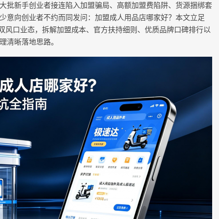
大批新手创业者接连陷入加盟骗局、高额加盟费陷阱、货源捆绑套
少意向创业者不约而同发问：加盟成人用品店哪家好？本文立足
人店双风口业态，拆解加盟成本、官方扶持细则、优质品牌口碑排行以
理清晰落地思路。