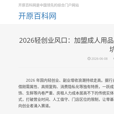
开原百科网是中国领先的综合门户网站
开原百科网
2026轻创业风口：加盟成人用
2026-06-08
2026 年国内轻创业、副业增收浪潮持续走高。据
借刚需属性、高频复购、消费隐私化等独有特质，一跃成
饰、生鲜等内卷严重、房租人力成本居高不下的传统实体
式，打破营业时间、人工值守、门店区位的限制，让零基
向创业者涌入赛道。