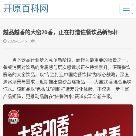
开原百科网
越品越香的大窑20香，正在打造佐餐饮品新标杆
2026-05-15
当下饮品行业步入竞争新阶段，而作为最重要的场景之一，
餐桌消费对饮品的专属感与层次感诉求正在持续攀升。深耕餐饮
赛道的大窑饮品，以“专注打造中国佐餐饮料”为核心战略，深度
洞察场景与需求，近期推出重磅战略新品——大窑20香混合果味
汽水。该新品以“色香味”创新打造差异化体验，不仅进一步丰富
产品矩阵，更推动品牌在“佐餐汽水”赛道实现全新升级。