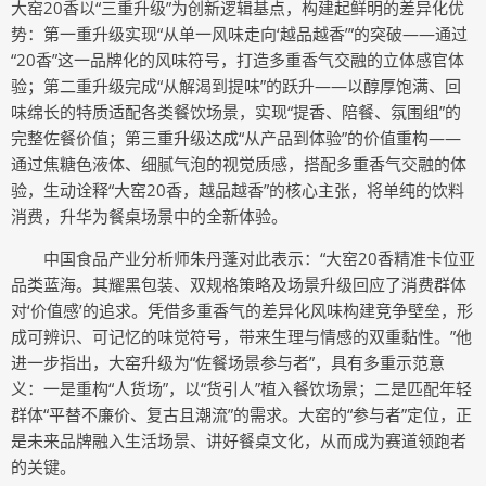
大窑20香以“三重升级”为创新逻辑基点，构建起鲜明的差异化优
势：第一重升级实现“从单一风味走向‘越品越香’”的突破——通过
“20香”这一品牌化的风味符号，打造多重香气交融的立体感官体
验；第二重升级完成“从解渴到提味”的跃升——以醇厚饱满、回
味绵长的特质适配各类餐饮场景，实现“提香、陪餐、氛围组”的
完整佐餐价值；第三重升级达成“从产品到体验”的价值重构——
通过焦糖色液体、细腻气泡的视觉质感，搭配多重香气交融的体
验，生动诠释“大窑20香，越品越香”的核心主张，将单纯的饮料
消费，升华为餐桌场景中的全新体验。
中国食品产业分析师朱丹蓬对此表示：“大窑20香精准卡位亚
品类蓝海。其耀黑包装、双规格策略及场景升级回应了消费群体
对‘价值感’的追求。凭借多重香气的差异化风味构建竞争壁垒，形
成可辨识、可记忆的味觉符号，带来生理与情感的双重黏性。”他
进一步指出，大窑升级为“佐餐场景参与者”，具有多重示范意
义：一是重构“人货场”，以“货引人”植入餐饮场景；二是匹配年轻
群体“平替不廉价、复古且潮流”的需求。大窑的“参与者”定位，正
是未来品牌融入生活场景、讲好餐桌文化，从而成为赛道领跑者
的关键。