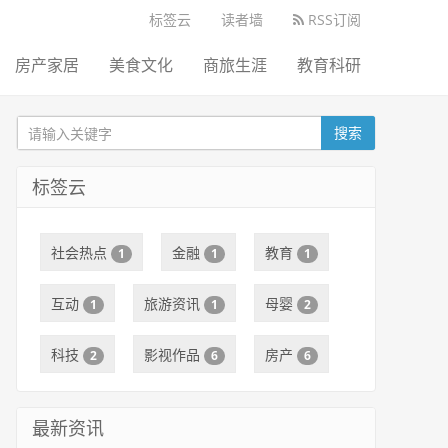
标签云
读者墙
RSS订阅
房产家居
美食文化
商旅生涯
教育科研
搜索
标签云
社会热点
金融
教育
1
1
1
互动
旅游资讯
母婴
1
1
2
科技
影视作品
房产
2
6
6
最新资讯