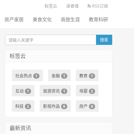
标签云
读者墙
RSS订阅
房产家居
美食文化
商旅生涯
教育科研
搜索
标签云
社会热点
金融
教育
1
1
1
互动
旅游资讯
母婴
1
1
2
科技
影视作品
房产
2
6
6
最新资讯