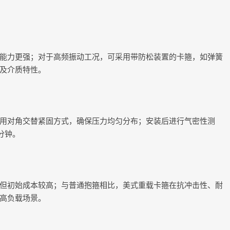
能力更强；对于高频振动工况，可采用带防松装置的卡箍，如弹簧
及介质特性。
用对角交替紧固方式，确保压力均匀分布；安装后进行气密性测
分钟。
但初始成本较高；与普通抱箍相比，美式重载卡箍在抗冲击性、耐
高负载场景。