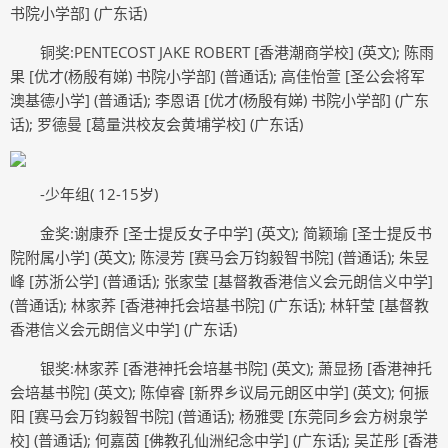
书院小学部] (广东话)
铜奖:PENTECOST JAKE ROBERT [香港潮商学校] (英文); 陈雨
果 [优才(杨殷有娣) 书院小学部] (普通话); 高佳怡萱 [圣公会将军
澳基德小学] (普通话); 李恩语 [优才(杨殷有娣) 书院小学部] (广东
话); 罗德曼 [葛量洪校友会黄埔学校] (广东话)
-少年组( 12-15岁)
金奖:谢康乔 [圣士提反女子中学] (英文); 简颖瑜 [圣士提反书
院附属小学] (英文); 陈浸芳 [赛马会万钧毅智书院] (普通话); 朱昱
峰 [苏浙公学] (普通话); 张家莹 [基督教香港信义会元朗信义中学]
(普通话); 林家荞 [香港神托会培基书院] (广东话); 林轩莹 [基督教
香港信义会元朗信义中学] (广东话)
银奖:林家荞 [香港神托会培基书院] (英文); 萧显扬 [香港神托
会培基书院] (英文); 陈倬睿 [新界乡议局元朗区中学] (英文); 何振
阳 [赛马会万钧毅智书院] (普通话); 杨雅雯 [东莞同乡会方树泉学
校] (普通话); 何嘉茵 [佛教孔仙洲纪念中学] (广东话); 吴芷彤 [香港