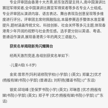
专业评审团由香港十大杰青,前东张西望主持人,南中国演讲比
赛冠军得奖者,全中国演讲比赛亚军得奖者等多名专业人士组成。
专业评审团从演讲内容、语言表达、舞台表现及创意呈现等多维
度进行评分。评审团主席何佩融指出,本届参赛选手整体水准显著
提升,题材涵盖传统文化、科技创新、社会关怀等多元主题,体现香
港青少年开阔的视野与社会责任感。选手更分别以英语、粤语、
普通话作演讲,展现香港青少年的两文三语能力。
获奖名单揭晓新秀闪耀舞台
经两天激烈竞逐,各组别获奖名单如下:
-儿童A组( 6-8岁)
金奖:曾思齐[玛利诺修院学校(小学部) ] (英文); 郑量之[优才
(杨殷有娣)书院小学部] (普通话); 刘籽扬[播道书院] (广东话)
银奖:邱培峰 [圣保罗书院小学] (英文); 邓琳恩 [优才(杨殷有
娣)书院小学部] (英文); 郑子芊 [优才(杨殷有娣)书院小学部] (广东
话)