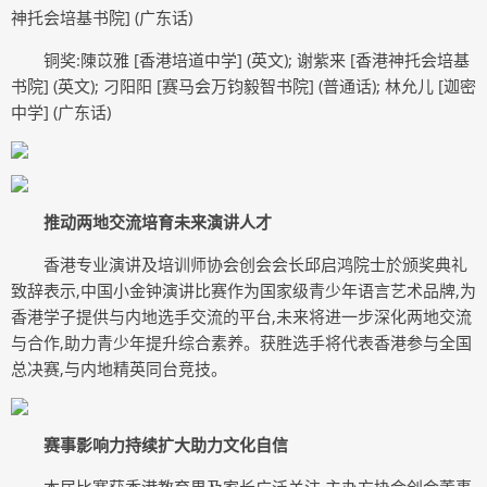
神托会培基书院] (广东话)
铜奖:陳苡雅 [香港培道中学] (英文); 谢紫来 [香港神托会培基
书院] (英文); 刁阳阳 [赛马会万钧毅智书院] (普通话); 林允儿 [迦密
中学] (广东话)
推动两地交流培育未来演讲人才
香港专业演讲及培训师协会创会会长邱启鸿院士於颁奖典礼
致辞表示,中国小金钟演讲比赛作为国家级青少年语言艺术品牌,为
香港学子提供与内地选手交流的平台,未来将进一步深化两地交流
与合作,助力青少年提升综合素养。获胜选手将代表香港参与全国
总决赛,与内地精英同台竞技。
赛事影响力持续扩大助力文化自信